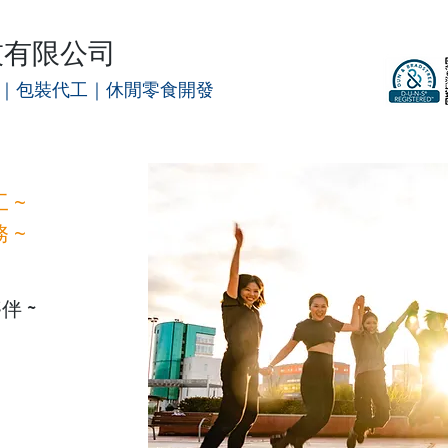
技有限公司
工｜包裝代工｜休閒零食開發
 ~
 ~
 ~