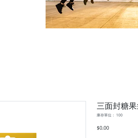
介紹
包裝代工
生產代工
品牌銷售
競爭
三面封糖果
庫存單位： 100
價
$0.00
格