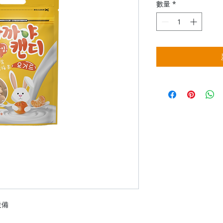
數量
*
設備